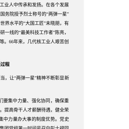
核工业人中传承和发扬。在各个发展
国务院授予烈士称号的“两弹一星”
世界水平的“大国工匠”未晓朋，有
研一线的“最美科技工作者”陈亮，
等。66年来，几代核工业人艰苦创
。
全过程
当，让“两弹一星”精神不断彰显新
们要集中力量、强化协同，确保重
线。提高骨干人才薪酬待遇，健全荣
集中力量办大事的制度优势。党史
核集团党组第一时间号召向彭士禄同