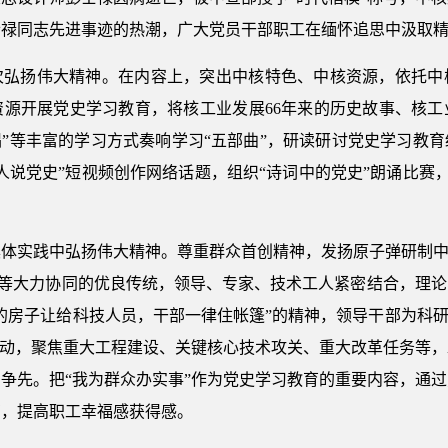
士禄同志先进事迹的热潮，广大党员干部职工在缅怀追思中汲取
次弘扬伟大精神。在内容上，突出中核特色、中核资源，依托中
资源开展党史学习教育，将核工业发展66年来的历史故事、核工
演”“唱”等丰富的学习方式奏响学习“五部曲”，研读研讨党史学习
说党史”短视频创作网络话题，组织“诗词中的党史”朗诵比赛，使
体实践中弘扬伟大精神。尊重群众首创精神，发扬原子弹研制中
战”等大力协同的优良传统，领导、专家、技术工人紧密结合，理
的房子让给科技人员，干部一律住帐篷”的精神，领导干部为科研
活动，聚焦重大工程建设、关键核心技术攻关、重大改革任务等
争先。把“我为群众办实事”作为党史学习教育的重要内容，通
切，提高职工幸福感获得感。