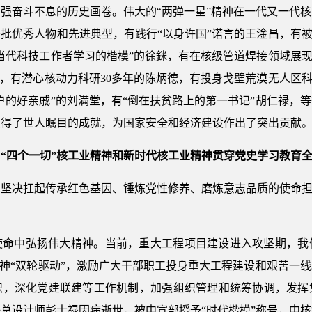
强奋斗不息的历史画卷。伟大的“两弹一星”精神在一代又一代
批优秀人物和先进典型，有践行“以身许国”诺言的王淦昌，有被
当代科技工作者学习的楷模”的徐銤，有在核级管道焊接领域展现
继，有潜心核动力科研30多年的陈炳德，有投身戈壁荒漠无人区科
户的好亲戚”的刘满堂，有“倒在扶贫路上的第一书记”胡仁禄，等
取得了世人瞩目的成就，为国家安全和经济建设作出了突出贡献
、“四个一切”核工业精神和新时代核工业精神贯穿党史学习教育
坚决扛起传承红色基因、锤炼党性修养、磨炼意志品质的使命担
使命中弘扬伟大精神。当前，重大工程项目建设进入攻坚期，我
精神“双轮驱动”，激励广大干部职工投身重大工程建设和艰苦一
识，深化党建联建等工作机制，加强组织管理和统筹协调，发挥
总设计师彭士禄因病逝世，被中宣部授予“时代楷模”称号，中