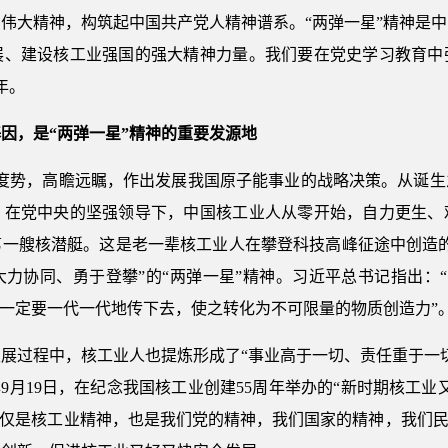
伟大精神，构筑起中国共产党人精神谱系。“两弹一星”精神是
展、建设核工业强国的强大精神力量。我们要在党史学习教育中
年。
因，是“两弹一星”精神的重要发源地
央审时度势，高瞻远瞩，作出发展我国原子能事业的战略决策。从诞
。在党中央的坚强领导下，中国核工业人从零开始，自力更生、
第一艘核潜艇。这是老一辈核工业人在攀登科技高峰征途中创造的
力协同、勇于登攀”的“两弹一星”精神。习近平总书记指出：“
“一定要一代一代地传下去，使之转化为不可限量的物质创造力”
展过程中，核工业人也提炼形成了“事业高于一切、责任重于一
0年9月19日，在纪念我国核工业创建55周年举办的“新时期核工
不仅是核工业精神，也是我们党的精神，我们国家的精神，我们民