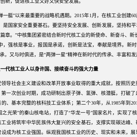
主创新，促进核工业又好又快安全发展。
弹一艇”以来最重要的战略机遇期。2015年1月，在核工业创建
业，是国家安全重要基石。要坚持安全发展、创新发展，坚持和平
篇章。”中核集团紧密结合新时代核工业的新使命、新奋斗、新
中，强核是事业，报国是承诺，创新是法宝，奉献是境界。新时
相承，又与时俱进，是“两弹一星”精神在新时代的传承、丰富和发
又一代核工业人以身许国、接续奋斗的强大力量
党领导社会主义建设和改革开放事业取得的重大成就，按照历史脉
85年，第一次创业时期，成功研制出原子弹、氢弹、核潜艇，打
、基本完整的核科技工业体系；第二个30年，从1985年到2
国之光荣”的秦山核电站，打造了“华龙一号”国家名片，实现了
叶，核工业将筑牢中华民族伟大复兴的安全基石，支撑实现碳达峰
建设成为核工业强国。纵观我国核工业的历史、现实和未来，展