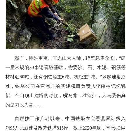
然而，困难重重。宣恩山大人稀，绝壁悬崖众多，“建
一座常规的30米钢管塔基站，需要沙、石、水泥、钢筋等
材料近60吨，还有钢管塔重6吨、机柜重1吨。”谈起建塔之
难，铁塔公司在宣恩县的基建项目负责人李森林记忆犹
新。在山顶上建塔的时候，骡马背，壮汉扛，人马受伤真
的是习以为常……
自帮扶工作启动以来，中国铁塔在宣恩县累计投入
7495万元新建及改造铁塔815座。截止2020年底，宣恩4G网