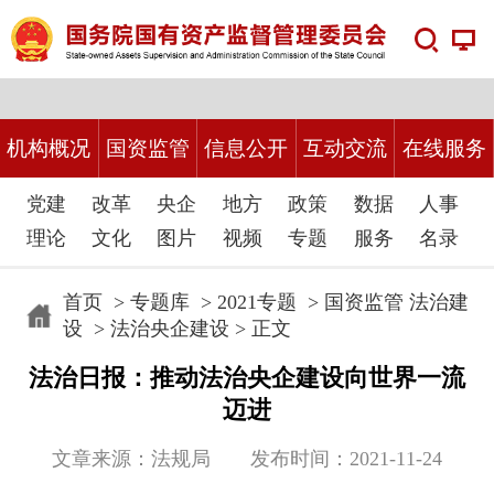
机构概况
国资监管
信息公开
互动交流
在线服务
党建
改革
央企
地方
政策
数据
人事
理论
文化
图片
视频
专题
服务
名录
首页
>
专题库
>
2021专题
>
国资监管 法治建
设
>
法治央企建设
> 正文
法治日报：推动法治央企建设向世界一流
迈进
文章来源：法规局 发布时间：2021-11-24