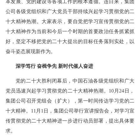
革发展、党的建设等各项工作的根本遵循。连日来，集团
公司各级党组织和广大党员干部持续兴起学习贯彻党的二
十大精神热潮。大家表示，要自觉把学习宣传贯彻党的二
十大精神作为当前和今后一个时期的首要政治任务抓紧抓
好，坚定不移把党的二十大提出的目标任务落到实处，以
奋斗姿态展现新作为。
深学笃行 奋楫争先 新时代催人奋进
党的二十大胜利闭幕后，中国石油各级党组织和广大
党员迅速兴起学习贯彻党的二十大精神热潮。10月24日，
集团公司召开党组会（扩大），第一时间传达学习党的二
十大精神。11月1日，集团公司举行宣讲报告会，对学习宣
传贯彻党的二十大精神进一步进行动员部署，提出具体要
求。