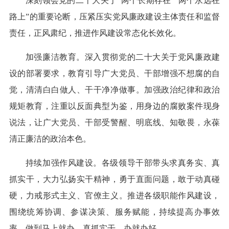
深刻领会党的二十大关于“两个长期存在”“两个永远在
路上”的重要论断，压紧压实党风廉政建设主体责任和监督
责任，正风肃纪，推进作风建设常态化长效化。
加强廉洁教育。深入贯彻党的二十大关于党风廉政建
设的部署要求，教育引导广大党员、干部增强不想腐的自
觉，清清白白做人、干干净净做事。加强政治纪律和政治
规矩教育，注重以反面典型为鉴，用身边的腐败案件现身
说法，让广大党员、干部受警醒、明底线、知敬畏，永葆
清正廉洁的政治本色。
持续加强作风建设。各级领导干部带头求真务实、真
抓实干，大力弘扬实干精神，勇于直面问题，敢于动真碰
硬，力戒形式主义、官僚主义。推进各级职能作风建设，
围绕统筹协调、参谋决策、服务赋能，持续提高办事效
率，做到马上就办、真抓实干、办就办好。