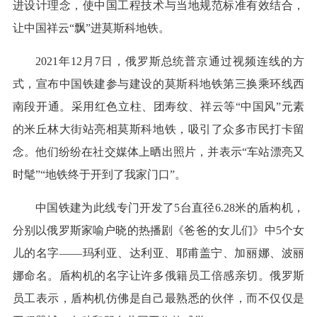
进设计理念，使中国工程技术与当地规范标准有效结合，
让中国祥云“飘”进莫斯科地铁。
2021年12月7日，俄罗斯总统普京通过视频连线的方
式，宣布中国铁建参与建设的莫斯科地铁第三换乘环线西
南段开通。采用红色立柱、团寿纹、祥云等“中国风”元素
的米丘林大街站亮相莫斯科地铁，吸引了众多市民打卡留
念。他们纷纷在社交媒体上晒出照片，并表示“车站漂亮又
时髦”“地铁终于开到了我家门口”。
中国铁建为此线专门开发了5台直径6.28米的盾构机，
分别以俄罗斯家喻户晓的热播剧《爸爸的女儿们》中5个女
儿的名字——玛利亚、达利亚、耶甫盖宁、加丽娜、波丽
娜命名。盾构机的名字让许多俄籍员工倍感亲切。俄罗斯
员工表示，盾构机仿佛是自己最熟悉的伙伴，而不仅仅是