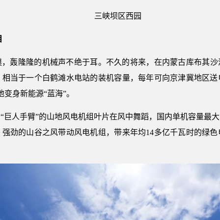
三峡坝区西园
目
，轰隆隆的机械声不绝于耳。不久的将来，在内蒙古库布其沙漠
，相当于一个白鹤滩水电站的装机容量，每年可向京津冀地区送
地变身新能源“蓝海”。
“巨人手臂”的山地风电机组叶片在风中舞蹈，国内单机容量最
，强劲的山谷之风带动风电机组，带来年均14多亿千瓦时的绿色