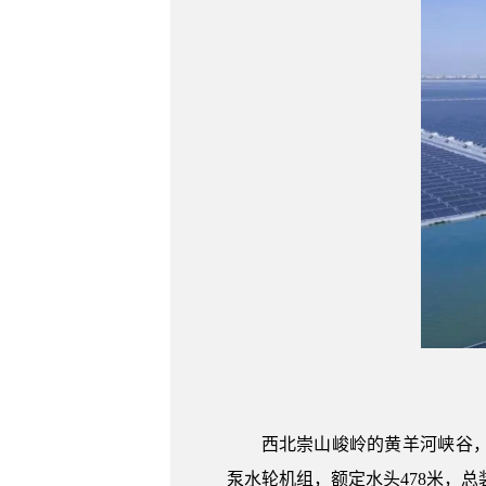
西北崇山峻岭的黄羊河峡谷，
泵水轮机组，额定水头478米，