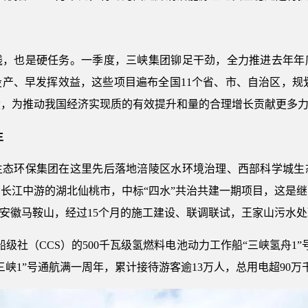
线，也是硬任务。一季度，三峡集团铆足干劲，全力推进去年年底
、早发挥效益，这些项目遍布全国11个省、市、自治区，规划总
设，为推动我国经济实现质的有效提升和量的合理增长贡献更多
生
生态环保集团在这里先后落地涪陵区水环境治理、西部科学城生
长江中游的湖北仙桃市，中标“四水”共治共建一期项目，这是
的安徽马鞍山，经过15个月的施工建设、联调联试，王家山污水
船级社（CCS）的500千瓦级氢燃料电池动力工作船“三峡氢舟1”
峡1”号通航满一周年，累计接待游客逾13万人，总用电超90万