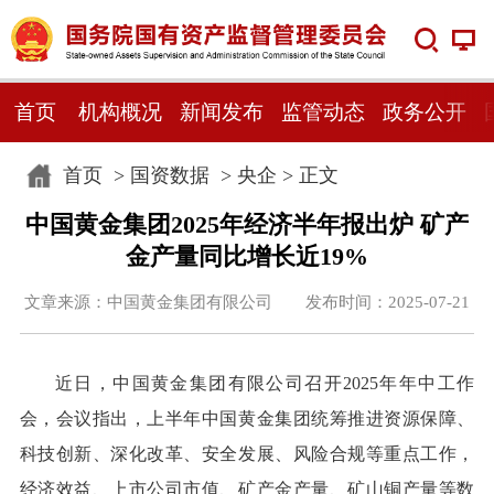
首页
机构概况
新闻发布
监管动态
政务公开
首页
>
国资数据
>
央企
> 正文
中国黄金集团2025年经济半年报出炉 矿产
金产量同比增长近19%
文章来源：中国黄金集团有限公司 发布时间：2025-07-21
近日，中国黄金集团有限公司召开2025年年中工作
会，会议指出，上半年中国黄金集团统筹推进资源保障、
科技创新、深化改革、安全发展、风险合规等重点工作，
经济效益、上市公司市值、矿产金产量、矿山铜产量等数