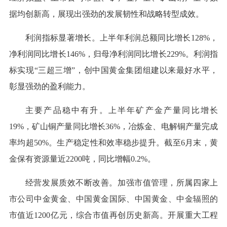
据均创新高，展现出强劲的发展韧性和战略转型成效。
利润指标显著增长。上半年利润总额同比增长128%，
净利润同比增长146%，归母净利润同比增长229%。利润指
标实现“三超三增”，创中国黄金集团组建以来最好水平，
彰显强劲的盈利能力。
主要产品稳中有升。上半年矿产金产量同比增长
19%，矿山铜产量同比增长36%，冶炼金、电解铜产量完成
率均超50%。生产稳定性和效率稳步提升。截至6月末，黄
金保有资源量近2200吨，同比增幅0.2%。
经营发展质效不断改善。加强市值管理，所属四家上
市公司中金黄金、中国黄金国际、中国黄金、中金辐照的
市值近1200亿元，综合市值再创历史新高。开展重大工程