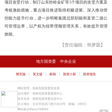
项目攻坚行动，制订山东纱岭金矿等5个项目的攻坚方案及
考核激励措施，重点项目推进取得积极进展。深入推动管
控能力提升行动，进一步明晰集团总部职能和直管二级公
司管理边界，以产权为纽带理顺管理关系，有效提升管理
效能。
【责任编辑：韩梦圆】
地方国资委
中央企业
|
|
|
|
网页版
英文版
邮箱
国资小新
国资报告
网站管理：国务院国资委宣传局
运行维护：国务院国资委新闻中心
技术支持：国务院国资委信息中心
办公地址：北京市宣武门西大街26号 邮编：100053
网站标识码bm27000004