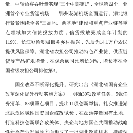
量、中转旅客吞吐量实现“三个中部第1”，全球第四个、亚
洲首个专业货运机场——鄂州花湖机场全面运行。湖北银
行紧紧围绕全省“三高地、两基地”建设和重点产业链等重
点领域加大信贷投放力度，信贷投放完成全年计划的
119%。长江财险积极服务乡村振兴，先后为14.1万户农民
提供风险保障。湖北省农担公司推动特色产业贷、供应链
贷等产品扩规增量，在保余额同比增长34%，增长率在全
国省级农担公司排位第3。
国企改革不断深化提升。研究出台《湖北省国有企业
改革深化提升行动实施方案》，明确30项改革任务、5张任
务清单、83项重点项目，提出11项创新举措。扎实推进湖
北武汉区域性国资国企综改试验，在盘活存量国有土地、
打造科技创新联合攻关体、央企与地方国企共同推动战略
性新兴产业发展等方面形成了一批湖北改革样本。持续深