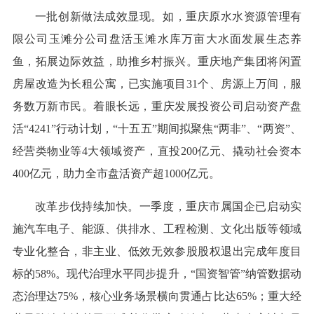
一批创新做法成效显现。如，重庆原水水资源管理有
限公司玉滩分公司盘活玉滩水库万亩大水面发展生态养
鱼，拓展边际效益，助推乡村振兴。重庆地产集团将闲置
房屋改造为长租公寓，已实施项目31个、房源上万间，服
务数万新市民。着眼长远，重庆发展投资公司启动资产盘
活“4241”行动计划，“十五五”期间拟聚焦“两非”、“两资”、
经营类物业等4大领域资产，直投200亿元、撬动社会资本
400亿元，助力全市盘活资产超1000亿元。
改革步伐持续加快。一季度，重庆市属国企已启动实
施汽车电子、能源、供排水、工程检测、文化出版等领域
专业化整合，非主业、低效无效参股股权退出完成年度目
标的58%。现代治理水平同步提升，“国资智管”纳管数据动
态治理达75%，核心业务场景横向贯通占比达65%；重大经