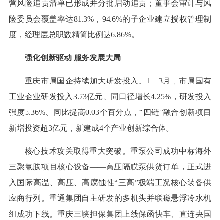
营风险追责清单已形成并分批启动追责；董事会审计与风
险委员会覆盖率达81.3%，94.6%的子企业建立授权管理制
度，经理层总职数精简比例达6.86%。
强化创新驱动 服务发展大局
重庆市属国企持续加大研发投入。1—3月，市属国有
工业企业研发投入3.73亿元、同口径增长4.25%，研发投入
强度3.36%、同比提高0.03个百分点，“四链”融合创新项目
新增投资超3亿元，新建成4个产业创新综合体。
核心技术攻关取得重大突破。重泵公司成功中标海外
三聚氰胺项目核心设备——高压隔膜泵供货订单，正式进
入国际高温、高压、高腐蚀性“三高”极端工况核心装备供
应商行列。重通集团自主研发的多机头并联磁悬浮冷水机
组成功下线。重庆三峡担保集团上线保函快车、直连央国