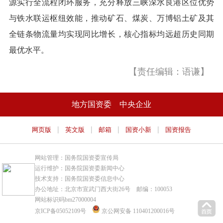
源实行全流程闭环服务，充分释放三峡深水良港区位优势
与铁水联运枢纽效能，推动矿石、煤炭、万博铝土矿及其
全链条物流量均实现同比增长，核心指标均远超历史同期
最优水平。
【责任编辑：语谦】
地方国资委
中央企业
|
|
|
|
网页版
英文版
邮箱
国资小新
国资报告
网站管理：国务院国资委宣传局
运行维护：国务院国资委新闻中心
技术支持：国务院国资委信息中心
办公地址：北京市宣武门西大街26号 邮编：100053
网站标识码bm27000004
京ICP备05052109号
京公网安备 110401200016号