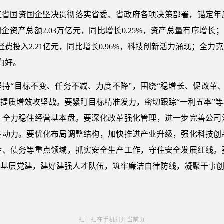
江省国资国企坚决贯彻落实省委、省政府各项决策部署，锚定年
资产总额2.03万亿元，同比增长0.25%，资产总量有序增长；
发经费投入2.21亿元，同比增长0.96%，科技创新活力涌现；全
向好。
持“目标不变、任务不减、力度不降”，围绕“稳增长、促改革
提质增效攻坚战。要紧盯目标精准发力，密切跟踪“一利五率”
，全力稳住经营基本盘。要深化改革强化管理，进一步完善公司
生动力。要优化布局调整结构，加快推进产业升级，强化科技创
金、债务等重点领域，抓实安全生产工作，守住安全发展红线。
好基层党建，建好建强人才队伍，筑牢廉洁自律防线，凝聚干事
扫一扫在手机打开当前页