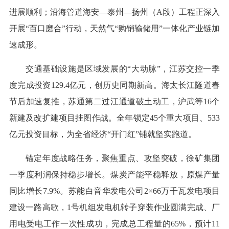
进展顺利；沿海管道海安—泰州—扬州（A段）工程正深入
开展“百口磨合”行动，天然气“购销输储用”一体化产业链加
速成形。
交通基础设施是区域发展的“大动脉”，江苏交控一季
度完成投资129.4亿元，创历史同期新高。海太长江隧道春
节后加速复推，苏通第二过江通道破土动工，沪武等16个
新建及改扩建项目挂图作战。全年锁定45个重大项目、533
亿元投资目标，为全省经济“开门红”铺就坚实跑道。
锚定年度战略任务，聚焦重点、攻坚突破，徐矿集团
一季度利润保持稳步增长。煤炭产能平稳释放，原煤产量
同比增长7.9%。苏能白音华发电公司2×66万千瓦发电项目
建设一路高歌，1号机组发电机转子穿装作业圆满完成、厂
用电受电工作一次性成功，完成总工程量的65%，预计11