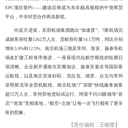
EPC项目签约——建成后将成为东非颇具规模的中资商贸
平台，中非经贸合作再添新笔。
向蓝天进发，东部机场集团跑出“加速度”。7家机场完
成旅客吞吐量1262万人次、货邮吞吐量14.1万吨，同比分别
增长5.9%和12.5%。南京机场三期及常州、淮安、扬泰等机
场改扩建工程有序推进，一座座现代化航空枢纽的轮廓日
渐清晰。企业新开通南京至雅加达、扬泰至曼谷等国际客
运航线，以及南京至洛杉矶、克拉克、德里、台北与常州
至明斯克等全货机航线。南京机场“广深蓉”快线服务旅客
超55万人次，常州异地货站试运行。阿里千问AI眼镜等“首
店”“首发”竞相落地，“航空+文旅”让每一次飞行都有了更丰
富的想象。
【责任编辑：王晓蕾】