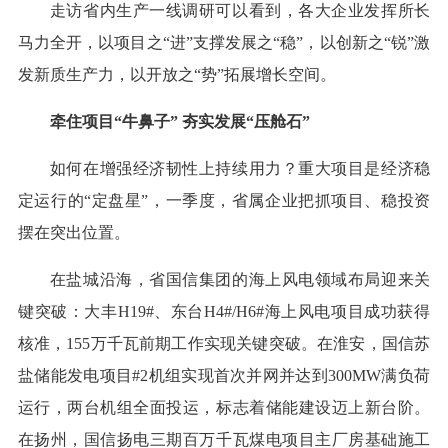
走访省内生产一线调研可以看到，各大企业发挥所长
马力全开，以项目之“进”支撑发展之“稳”，以创新之“锐”激
发新质生产力，以开放之“势”拓展增长空间。
牵住项目“牛鼻子” 夯实发展“压舱石”
如何在增强经济韧性上持续用力？重大项目是经济稳
定运行的“定盘星”，一季度，省属企业把抓项目、稳投资
摆在突出位置。
在盐城沿海，省国信集团的海上风电领域布局迎来关
键突破：大丰H19#、东台H4#/H6#海上风电项目成功获得
核准，155万千瓦前期工作实现关键突破。在淮安，国信苏
盐储能发电项目#2机组实现首次并网并达到300MW满负荷
运行，两台机组全面投运，标志着储能建设迈上新台阶。
在扬州，国信扬电三期百万千瓦煤电项目主厂房基础施工