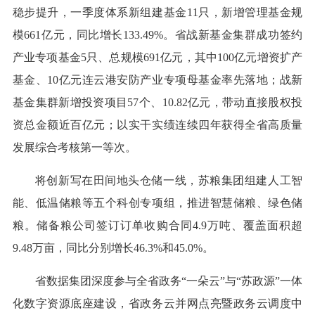
稳步提升，一季度体系新组建基金11只，新增管理基金规
模661亿元，同比增长133.49%。省战新基金集群成功签约
产业专项基金5只、总规模691亿元，其中100亿元增资扩产
基金、10亿元连云港安防产业专项母基金率先落地；战新
基金集群新增投资项目57个、10.82亿元，带动直接股权投
资总金额近百亿元；以实干实绩连续四年获得全省高质量
发展综合考核第一等次。
将创新写在田间地头仓储一线，苏粮集团组建人工智
能、低温储粮等五个科创专项组，推进智慧储粮、绿色储
粮。储备粮公司签订订单收购合同4.9万吨、覆盖面积超
9.48万亩，同比分别增长46.3%和45.0%。
省数据集团深度参与全省政务“一朵云”与“苏政源”一体
化数字资源底座建设，省政务云并网点亮暨政务云调度中