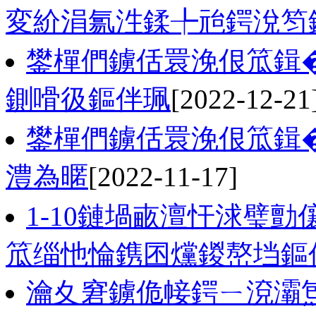
変紒涓氱泩鍒╄兘鍔涗笉
鐢樿們鐪佸睘浼佷笟鍓�
鍘嗗彶鏂伴珮
[2022-12-21
鐢樿們鐪佸睘浼佷笟鍓�
澧為暱
[2022-11-17]
1-10鏈堝畞澶忓浗璧
笟缁忚惀鎸囨爣鍐嶅垱鏂
瀹夊窘鐪佹帹鍔ㄧ渷灞炰