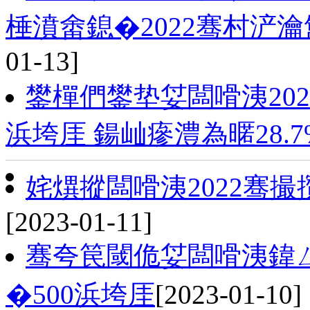
棰濆畬鎴�2022骞村浐
01-13]
鐢樿們鐢垫姇闆嗗洟202
浜垮厓 鍚屾瘮澧為暱28.7
姹熼摐闆嗗洟2022骞撮
[2023-01-11]
骞夸笢閾佹姇闆嗗洟鍏
�500浜垮厓
[2023-01-10]