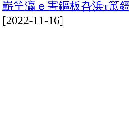
嶄笁瀛ｅ害鏂板叴浜т笟鎶
[2022-11-16]