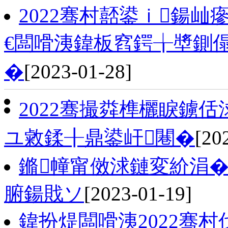
2022骞村嚭鍙ｉ鍚屾
€闆嗗洟鍏板窞鍔╁墏鍘
�
[2023-01-28]
2022骞撮粦榫欐睙鐪
ユ敹鍒╂鼎鍙屽闀�
[20
鏅幢甯傚浗鏈変紒涓�
腑鍚戝ソ
[2023-01-19]
鍏扮煶闆嗗洟2022骞