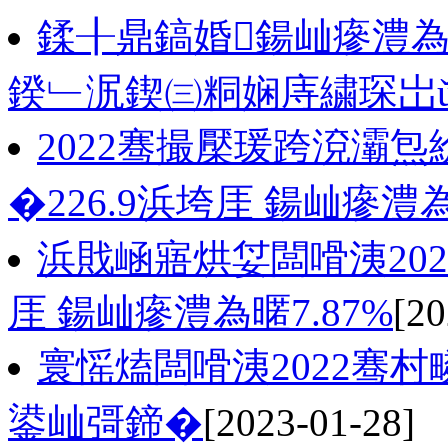
鍒╂鼎鎬婚鍚屾瘮澧為暱4
鍨﹂泦鍥㈢粡娴庤繍琛岀
2022骞撮檿瑗跨渷灞
�226.9浜垮厓 鍚屾瘮澧為
浜戝崡寤烘姇闆嗗洟202
厓 鍚屾瘮澧為暱7.87%
[20
寰愮熆闆嗗洟2022骞
鍙屾彁鍗�
[2023-01-28]