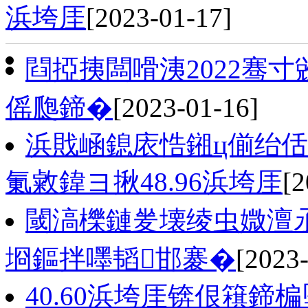
浜垮厓
[2023-01-17]
閰掗挗闆嗗洟2022骞
傜瓟鍗�
[2023-01-16]
浜戝崡鎴庡悎鎺ц偂绐佸
氭敹鍏ヨ揪48.96浜垮厓
[2
閾滈櫟鏈夎壊绫虫媺澶氶
埛鏂拌嚜韬邯褰�
[2023
40.60浜垮厓锛佷簯