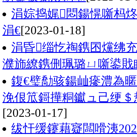
涓婃捣娓悶鍚愰噺杩
涓€
[2023-01-18]
涓昏缁忔祹鎸囨爣绋
濮斾繚鎸侀珮璐ㄩ噺鍙戝
鍑€璧勪骇鍚屾瘮澧為暱2
浼佷笟鎶撶粡钀ュ己绠＄
[2023-01-17]
绂忓缓鑳藉寲闆嗗洟202