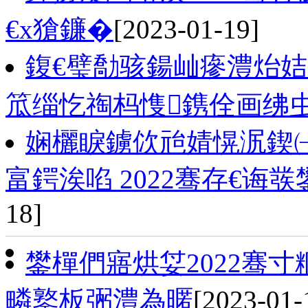
€х獊鐮�
[2023-01-19]
鍑€璧勪骇鍚屾瘮澧炲姞
笟缁忔祹杩愯鎸佺画绋
娴欐睙鐪佽兘婧愰泦鍥
富鍔涘啗 2022骞存€诲
18]
鐢樿們寤烘姇2022骞
疄鐜板弻澧為暱
[2023-01-