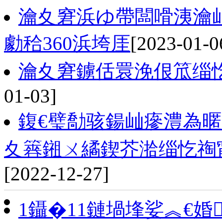
瀹夊窘浜ゆ帶闆嗗洟瀹
勮秴360浜垮厓
[2023-01-0
瀹夊窘鐪佸睘浼佷笟缁
01-03]
鍑€璧勪骇鍚屾瘮澧為暱1
夊簭鎺ㄨ繘鍥芥湁缁忔祹甯
[2022-12-27]
1鑷�11鏈堝埄娑︽€婚