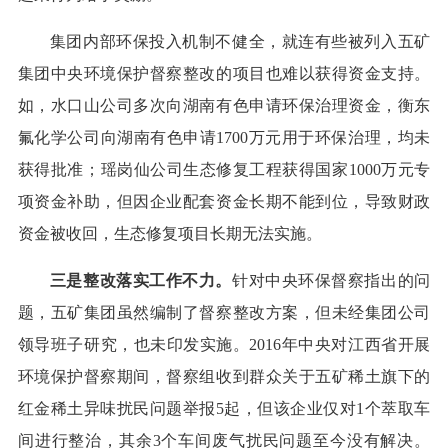
集团内部环保投入机制不健全，就连有些被列入五矿
集团中央环境保护督察整改的项目也难以获得资金支持。
如，水口山公司多次向湖南有色申请环保治理资金，衡东
氟化学公司向湖南有色申请1700万元用于环保治理，均未
获得批准；瑶岗仙公司生态修复工程获得国家1000万元专
项资金补助，但因企业配套资金长期不能到位，导致财政
资金被收回，生态修复项目长期无法实施。
三是整改落实工作不力。
针对中央环保督察指出的问
题，五矿集团虽然编制了督察整改方案，但未经集团公司
领导班子研究，也未印发实施。2016年中央对江西省开展
环境保护督察期间，督察组收到群众关于五矿稀土旗下的
红金稀土异味扰民问题举报5起，但该企业仅对1个萃取车
间进行整治，其余3个车间废气扰民问题至今没有解决。