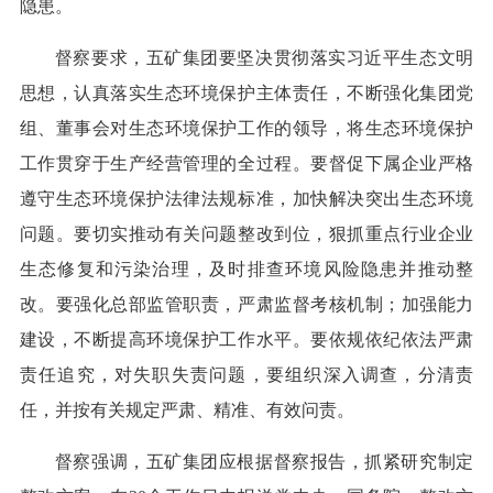
隐患。
督察要求，五矿集团要坚决贯彻落实习近平生态文明
思想，认真落实生态环境保护主体责任，不断强化集团党
组、董事会对生态环境保护工作的领导，将生态环境保护
工作贯穿于生产经营管理的全过程。要督促下属企业严格
遵守生态环境保护法律法规标准，加快解决突出生态环境
问题。要切实推动有关问题整改到位，狠抓重点行业企业
生态修复和污染治理，及时排查环境风险隐患并推动整
改。要强化总部监管职责，严肃监督考核机制；加强能力
建设，不断提高环境保护工作水平。要依规依纪依法严肃
责任追究，对失职失责问题，要组织深入调查，分清责
任，并按有关规定严肃、精准、有效问责。
督察强调，五矿集团应根据督察报告，抓紧研究制定