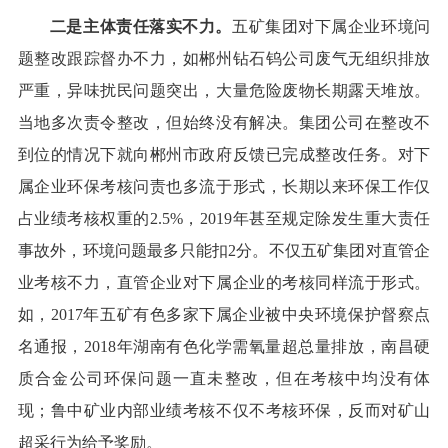
二是主体责任落实不力。
五矿集团对下属企业环境问
题整改跟踪督办不力，如郴州钻石钨公司废气无组织排放
严重，异味扰民问题突出，大量危险废物长期露天堆放。
当地多次责令整改，但始终没有解决。集团公司在整改不
到位的情况下就向郴州市政府反馈已完成整改任务。对下
属企业环保考核问责也多流于形式，长期以来环保工作仅
占业绩考核权重的2.5%，2019年甚至规定除发生重大责任
事故外，环境问题最多只能扣2分。不仅五矿集团对直管企
业考核不力，直管企业对下属企业的考核同样流于形式。
如，2017年五矿有色多家下属企业被中央环境保护督察点
名通报，2018年湖南有色化学需氧量超总量排放，南昌硬
质合金公司环保问题一直未整改，但在考核中均没有体
现；鲁中矿业内部业绩考核不仅不考核环保，反而对矿山
超采行为给予奖励。