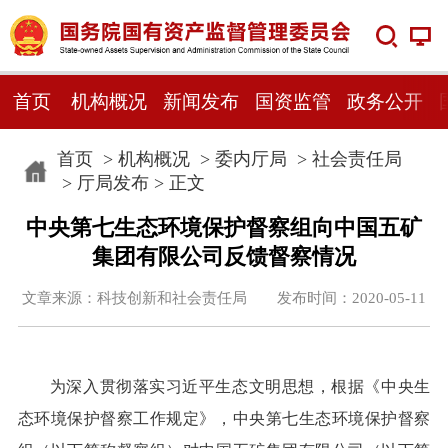
首页
机构概况
新闻发布
国资监管
政务公开
首页
>
机构概况
>
委内厅局
>
社会责任局
>
厅局发布
> 正文
中央第七生态环境保护督察组向中国五矿
集团有限公司反馈督察情况
文章来源：科技创新和社会责任局 发布时间：2020-05-11
为深入贯彻落实习近平生态文明思想，根据《中央生
态环境保护督察工作规定》，中央第七生态环境保护督察