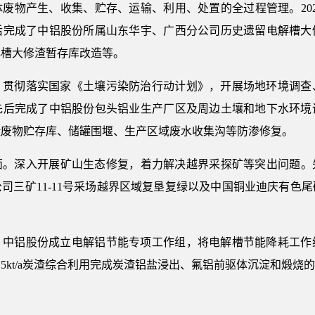
废物产生、收集、贮存、运输、利用、处置的全过程管理。2021
后完成了中铝股份所属山东华宇、广西分公司历史遗留电解槽大
解槽大修渣暂存库改造等。
。贯彻落实国家《土壤污染防治行动计划》，开展场地环境调查
先后完成了中铝股份包头铝业生产厂区及周边土壤和地下水环境
险废物贮存库、储罐围堰、生产区域废水收集沟等防渗修复。
。深入开展矿山生态修复，着力解决越界采探矿等突出问题。先
司三矿11-11号采场越界区域复垦复绿以及中国铜业迪庆有色
。中铝股份成立电解铝节能专项工作组，将电解槽节能降耗工作
5kt/a炭渣综合利用完成炭渣铝盐浸出、氟铝前驱体沉淀和煅烧