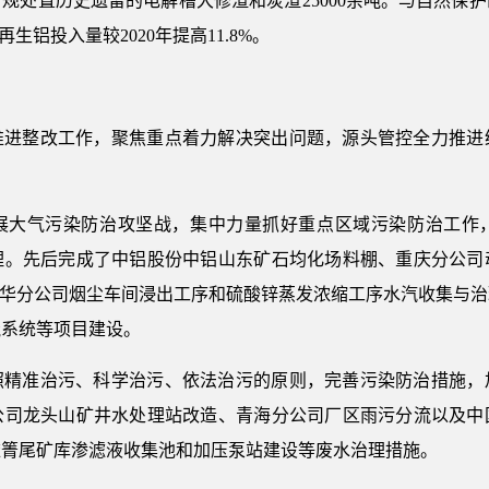
合规处置历史遗留的电解槽大修渣和炭渣25000余吨。与自然
再生铝投入量较2020年提高11.8%。
推进整改工作，聚焦重点着力解决突出问题，源头管控全力推进
展大气污染防治攻坚战，集中力量抓好重点区域污染防治工作
理。先后完成了中铝股份中铝山东矿石均化场料棚、重庆分公司
五华分公司烟尘车间浸出工序和硫酸锌蒸发浓缩工序水汽收集与
硫系统等项目建设。
照精准治污、科学治污、依法治污的原则，完善污染防治措施，
公司龙头山矿井水处理站改造、青海分公司厂区雨污分流以及中
依箐尾矿库渗滤液收集池和加压泵站建设等废水治理措施。