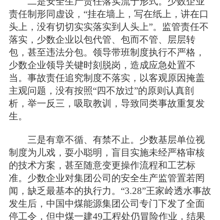
二是安全生产责任落实流于形式。少数企业
责任制形同虚设，“挂在墙上，写在纸上，讲在口
头上，没有切切实实落实到人头上”。监管责任不
落实，少数企业以包代管、包而不管、层层转
包，甚至违法分包。领导带班制度执行不严格，
少数企业领导关键时刻脱岗，造成应急处置不
当。事故责任追究制度不落实，以客观原因掩盖
主观问题，没有按照“四不放过”的原则认真剖
析，举一反三，吸取教训，导致同类事故重复发
生。
三是有章不循、有禁不止。少数基层单位视
制度为儿戏，耍小聪明，盲目实施未经严格审核
的技术方案，甚至随意变更操作流程和工艺标
准。少数企业对集团公司的安全生产监管置若罔
闻，缺乏最基本的执行力。“3.28”王家岭透水事故
发生后，中国中煤能源集团公司专门下发了全面
停工令，但中煤一建49工程处仍冒险作业，结果