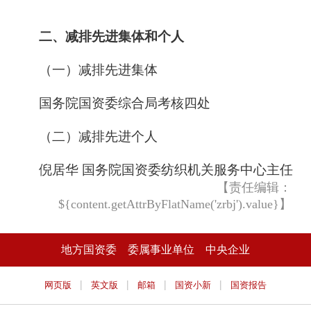
二、减排先进集体和个人
（一）减排先进集体
国务院国资委综合局考核四处
（二）减排先进个人
倪居华 国务院国资委纺织机关服务中心主任
【责任编辑：
${content.getAttrByFlatName('zrbj').value}】
地方国资委
委属事业单位
中央企业
|
|
|
|
网页版
英文版
邮箱
国资小新
国资报告