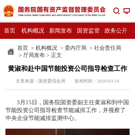
首页
机构概况
新闻发布
国资监管
政务公开
首页
>
机构概况
>
委内厅局
>
社会责任局
>
厅局发布
> 正文
黄淑和赴中国节能投资公司指导检查工作
文章来源：国资委综合局 发布时间：2010-03-19
3月15日，国务院国资委副主任黄淑和到中国
节能投资公司指导检查节能减排工作，并视察了
中央企业节能减排监测中心。