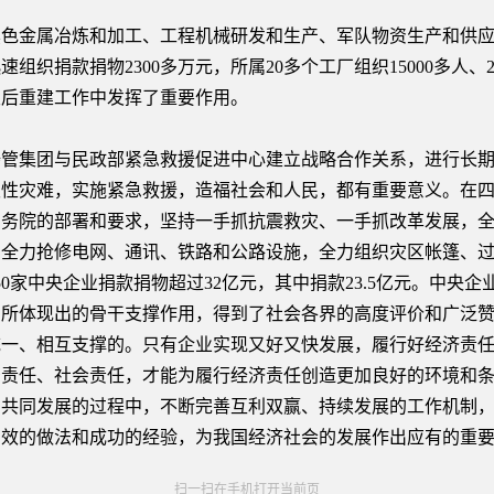
金属冶炼和加工、工程机械研发和生产、军队物资生产和供应，
织捐款捐物2300多万元，所属20多个工厂组织15000多人、2
灾后重建工作中发挥了重要作用。
集团与民政部紧急救援促进中心建立战略合作关系，进行长期
发性灾难，实施紧急救援，造福社会和人民，都有重要意义。在
国务院的部署和要求，坚持一手抓抗震救灾、一手抓改革发展，
，全力抢修电网、通讯、铁路和公路设施，全力组织灾区帐篷、
0家中央企业捐款捐物超过32亿元，其中捐款23.5亿元。中央
、所体现出的骨干支撑作用，得到了社会各界的高度评价和广泛
统一、相互支撑的。只有企业实现又好又快发展，履行好经济责
治责任、社会责任，才能为履行经济责任创造更加良好的环境和
、共同发展的过程中，不断完善互利双赢、持续发展的工作机制
有效的做法和成功的经验，为我国经济社会的发展作出应有的重
扫一扫在手机打开当前页