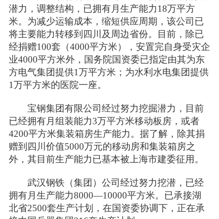
潜力，调整结构，已拥有月生产能力18万平方
米。为减少运输成本，缩短供应周期，该公司已
将主要能力转移到四川及周边省份。目前，除已
经捐赠100套（4000平方米），安置完自身受灾企
业4000平方米外，国务院国资委已指定由其为东
方电气集团提供1万平方米；为水利水电集团提供
1万平方米的医院一座。
宝钢集团有限公司经过努力挖掘潜力，目前
已经拥有月组装能力3万平方米移动板房，或者
4200平方米集装箱房生产能力。据了解，除其捐
赠到四川价值5000万元的移动房和集装箱房之
外，其目前生产能力已基本被上海市建委征用。
武汉钢铁（集团）公司经过努力挖潜，已经
拥有月生产能力8000—10000平方米。已承接湖
北省2500套生产计划，在国资委协调下，正在承