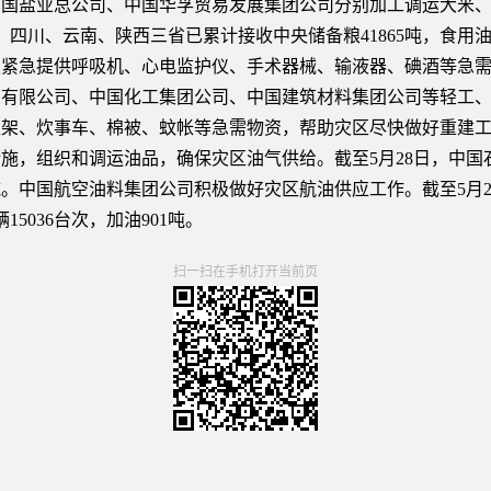
中国盐业总公司、中国华孚贸易发展集团公司分别加工调运大米
，四川、云南、陕西三省已累计接收中央储备粮41865吨，食用油
业紧急提供呼吸机、心电监护仪、手术器械、输液器、碘酒等急
团有限公司、中国化工集团公司、中国建筑材料集团公司等轻工
担架、炊事车、棉被、蚊帐等急需物资，帮助灾区尽快做好重建
施，组织和调运油品，确保灾区油气供给。截至5月28日，中国
4万吨。中国航空油料集团公司积极做好灾区航油供应工作。截至5月2
15036台次，加油901吨。
扫一扫在手机打开当前页