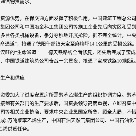
障通信物资需求。
源优势，在保交通方面发挥了积极作用。中国建筑工程总公司
设集团公司和中国冶金科工集团公司等施工企业先后向灾区和受
00多台各类机械设备，争分夺秒地开展抢险。据不完全统计，中
生命通道”，抢通了德阳什邡镇天宝至麻柳坪14.1公里的受损公
区汉旺的“生命通道”——德天铁路线全面修复，还先后完成了宝
、中国铁道建筑总公司奋战十余昼夜，抢通了宝成铁路109隧道
生产和供应
委加大了过度安置房所需聚苯乙烯生产的组织协调力度。聚苯
在接到有关部门的生产要求后，国资委领导高度重视，立即召集
公司等相关企业协商，要求中央企业急国家所急，顾全大局，不
成5万吨聚苯乙烯生产，中国石油天然气集团公司、中国石油化工
苯乙烯供货任务。