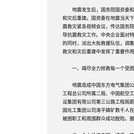
地震发生后，国务院国资委和中
和灾后重建。国资委在地震当天下
震救灾紧急视频会议，传达国务
导抗震救灾工作。中央企业面对特
的同时，派出大批救援队伍，调
救灾和灾后重建中发挥了重要作
一、竭尽全力抢救每一个受困
地震造成中国东方电气集团公司
工程总公司所属二局、中国航空
设集团有限公司第三公路工程局距
国化工集团公司清平磷矿数千人
被困职工和周围群众成功脱险。据