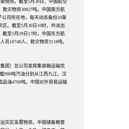
需物资。截至5月30日，中国航空
、救灾物资30827吨。中国南方航
子公司所在地，每天动态备份20架
区。截至5月30日10时，共派出
。截至5月29日17时，中国东方航
10748人、救灾物资3118吨，
集团）总公司发挥集装箱运输优
载900吨汽油分别从江西九江、汉
品油4700吨。中国对外贸易运输
运灾区急需物资。中国储备粮管