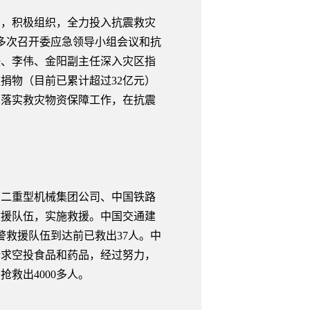
，积极组织，全力投入抗震救灾
多次召开委应急领导小组会议和抗
任、李伟、金阳副主任深入灾区指
捐物（目前已累计超过32亿元）
和落实救灾物资保障工作，在抗震
二重型机械集团公司、中国铁路
救援队伍，实施救援。中国交通建
救援队伍到达前已救出37人。中
请求空投食品和药品，经过努力，
救出4000多人。