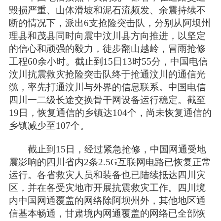
毁损严重、山体滑坡和泥石流频发、余震持续不
断的情况下，派出6支抢险突击队，分别从阿坝州
理县和茂县同时向震中汶川县方向推进，以坚定
的信心和顽强的毅力，徒步翻山越岭，冒雨抢修
工程60余小时。截止到15日13时55分，中国电信
汶川抗震救灾抢险突击队终于抢通汶川的通信光
缆，率先打通汶川与外界的信息联系。中国电信
四川一二级长途交换骨干网设备运行稳定。截至
19日，恢复通信的乡镇达104个，尚未恢复通信的
乡镇减少至107个。
截止到15日，经过紧急抢修，中国网通受地
震影响的四川省内2条2.5G互联网电路已恢复正常
运行。各省救灾人员和装备也已陆续抵达四川灾
区，并在各受灾地市开展抗震救灾工作。四川境
内中国网通覆盖的网络除阿坝州外，其他地区通
信基本畅通，甘肃境内网通覆盖的网络已全部恢