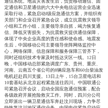
通信系统。地震灾害发生后，负责移动通信、固
定通信和卫星通信的六大中央电信运营企业迅速
采取行动，紧急启动Ⅰ级应急通信方案，并组织有
关部门和企业召开紧急会议，成立抗震救灾领导
小组和工作小组，主要领导亲自抓，竭力恢复通
信、降低灾害损失，为抗震救灾提供通信保障，
体现了中央企业高度的责任感和使命感。地震发
生后，中国移动公司主要领导坐阵网络监控中
心，网络保障、信息保障和服务保障三管齐下，
同时还组织技术专家及时抵达灾区一线。12日
晚，中国移动总部紧急调度广东、贵州、重庆、
河南、云南五个省公司的8辆应急车和60台柴油发
电机赶赴四川支援。13日上午，15台卫星电话和
10套基站从北京起程紧急送往四川。中国联通公
司紧急召开会议，启动全国应急通信预案，配合
各级政府开展抢险救灾工作。同时，四川分公司
立即派出一辆卫星通信车奔赴汶川现场，力争尽
快恢复汶川地区通信业务。中国电信紧急启动应