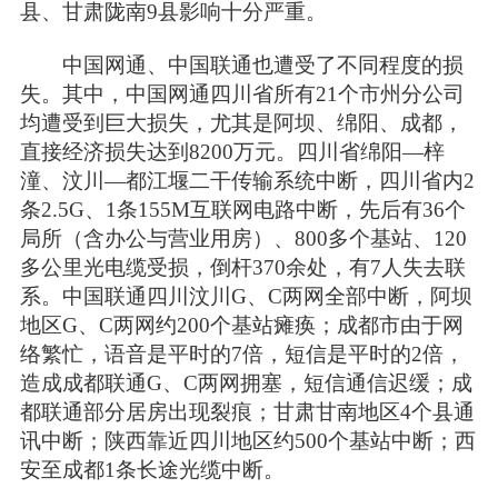
县、甘肃陇南9县影响十分严重。
中国网通、中国联通也遭受了不同程度的损
失。其中，中国网通四川省所有21个市州分公司
均遭受到巨大损失，尤其是阿坝、绵阳、成都，
直接经济损失达到8200万元。四川省绵阳—梓
潼、汶川—都江堰二干传输系统中断，四川省内2
条2.5G、1条155M互联网电路中断，先后有36个
局所（含办公与营业用房）、800多个基站、120
多公里光电缆受损，倒杆370余处，有7人失去联
系。中国联通四川汶川G、C两网全部中断，阿坝
地区G、C两网约200个基站瘫痪；成都市由于网
络繁忙，语音是平时的7倍，短信是平时的2倍，
造成成都联通G、C两网拥塞，短信通信迟缓；成
都联通部分居房出现裂痕；甘肃甘南地区4个县通
讯中断；陕西靠近四川地区约500个基站中断；西
安至成都1条长途光缆中断。