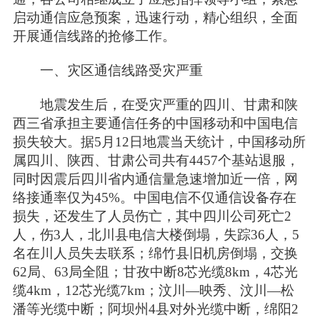
启动通信应急预案，迅速行动，精心组织，全面
开展通信线路的抢修工作。
一、灾区通信线路受灾严重
地震发生后，在受灾严重的四川、甘肃和陕
西三省承担主要通信任务的中国移动和中国电信
损失较大。据5月12日地震当天统计，中国移动所
属四川、陕西、甘肃公司共有4457个基站退服，
同时因震后四川省内通信量急速增加近一倍，网
络接通率仅为45%。中国电信不仅通信设备存在
损失，还发生了人员伤亡，其中四川公司死亡2
人，伤3人，北川县电信大楼倒塌，失踪36人，5
名在川人员失去联系；绵竹县旧机房倒塌，交换
62局、63局全阻；甘孜中断8芯光缆8km，4芯光
缆4km，12芯光缆7km；汶川—映秀、汶川—松
潘等光缆中断；阿坝州4县对外光缆中断，绵阳2