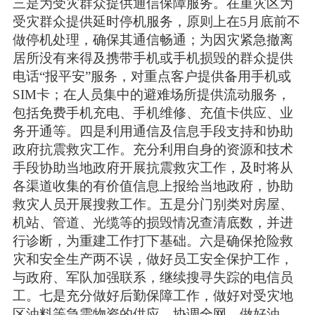
三是为受灾群众提供通信保障服务。在重灾区为
受灾群众提供延时停机服务，原则上在5月底前不
做停机处理，确保其通信畅通；为因灾紧急撤离
居所没有来得及携带手机或手机损毁的群众提供
电话“报平安”服务，对重点客户提供备用手机或
SIM卡；在人员集中的避难场所提供流动服务，
包括免费手机充电、手机维修、充值卡供应、业
务开通等。四是利用通信及信息手段支持和协助
政府抗震救灾工作。充分利用自身的资源和技术
手段协助当地政府开展抗震救灾工作，及时将从
各渠道收集的有价值信息上报给当地政府，协助
救灾人员开展搜救工作。五是分门别类对房屋、
机站、管道、光缆等的损毁情况查清底数，并进
行诊断，为重建工作打下基础。六是确保抢险救
灾和安全生产两不误，做好员工安全保护工作，
与政府、军队加强联系，继续搜寻失踪的电信员
工。七是充分做好后勤保障工作，做好对受灾地
区油料等急需物资的供应，协调全网，做好油