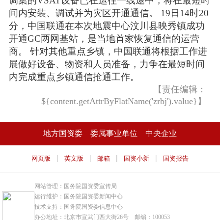
调集的VSAT设备已在运往一线途中，将在最短时
间内安装、调试并为灾区开通通信。 19日14时20
分，中国联通在本次地震中心汶川县映秀镇成功
开通GC两网基站，是当地首家恢复通信的运营
商。 针对其他重点乡镇，中国联通将根据工作进
展做好设备、物资和人员准备，力争在最短时间
内完成重点乡镇通信抢通工作。
【责任编辑：
${content.getAttrByFlatName('zrbj').value}】
地方国资委
委属事业单位
中央企业
|
|
|
|
网页版
英文版
邮箱
国资小新
国资报告
网站管理：国务院国资委宣传局
运行维护：国务院国资委新闻中心
技术支持：国务院国资委信息中心
办公地址：北京市宣武门西大街26号 邮编：100053