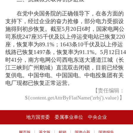
在党中央国务院的正确领导下，在各方面的
支持下，经过企业的奋力抢修，部分电力受损设
施得到初步恢复。截至5月20日6时，国家电网公
司系统247座35千伏及以上停运变电站已恢复220
座，恢复率为89.1%；1643条10千伏及以上停运
线路已恢复1497条，恢复率为91.1%。5月12日14
时41分，南方电网公司西电东送大通道江城（长
江三峡到广州鹅城）直流双击闭锁，目前已经恢
复供电。中国华电、中国国电、中电投集团有关
电厂现都已恢复正常运营。
【责任编辑：
${content.getAttrByFlatName('zrbj').value}】
地方国资委
委属事业单位
中央企业
|
|
|
|
网页版
英文版
邮箱
国资小新
国资报告