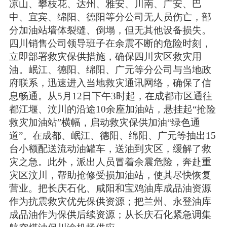
凉山、攀枝花、达州、雅安、川南、广安、巴
中、宜宾、绵阳、德阳等分公司无人员伤亡，部
分加油站墙体裂缝、倒塌，但无其他设备损失。
四川销售公司领导班子在余震不断的危险时刻，
立即部署救灾保供措施，确保四川灾区救灾用
油。岷江、德阳、绵阳、广元等分公司与当地政
府联系，迅速进入当地救灾通讯网络，确保了信
息畅通。从5月12日下午3时起，在成都市区通往
都江堰、汶川的沿途10余座加油站，悬挂起“抢险
救灾加油站”横幅，启动救灾保供加油“绿色通
道”。在成都、岷江、德阳、绵阳、广元等抽出15
台小额配送流动油罐车，送油到灾区，缓解了救
灾之急。此外，派出人员冒着余震危险，奔赴重
灾区汶川，帮助抢修受损加油站，使其尽快恢复
营业。把长庆石化、咸阳和宝鸡油库成品油资源
作为抗震救灾优先保供资源；把兰州、永登油库
成品油作为保供后续资源；从长庆石化紧急调集