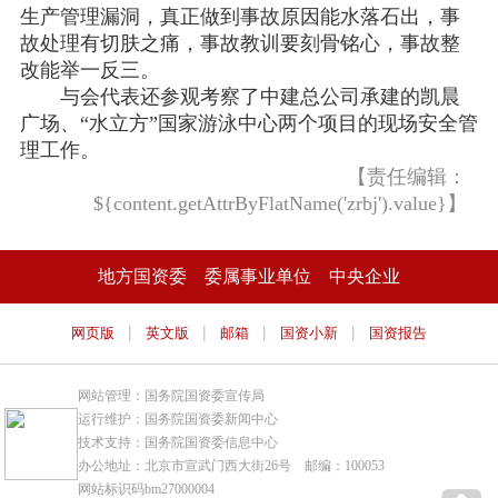
生产管理漏洞，真正做到事故原因能水落石出，事
故处理有切肤之痛，事故教训要刻骨铭心，事故整
改能举一反三。
与会代表还参观考察了中建总公司承建的凯晨
广场、“水立方”国家游泳中心两个项目的现场安全管
理工作。
【责任编辑：
${content.getAttrByFlatName('zrbj').value}】
地方国资委
委属事业单位
中央企业
|
|
|
|
网页版
英文版
邮箱
国资小新
国资报告
网站管理：国务院国资委宣传局
运行维护：国务院国资委新闻中心
技术支持：国务院国资委信息中心
办公地址：北京市宣武门西大街26号 邮编：100053
网站标识码bm27000004