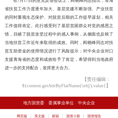
在7月17日的意见反馈会议上，阎晓峰同志指出，青海
省扶贫工作力度逐年加大、基层党建不断加强、产业扶贫
的同时重视生态保护、对脱贫后期的工作提早谋划，相关
工作值得肯定。此行感受到了基层贫困群众对党的感恩之
情，目睹了脱贫攻坚过程中的感人事例，从侧面也反映了
当地扶贫工作近年来取得的成效。同时，阎晓峰同志对扶
贫互助资金的使用情况进行了风险提示；对中央企业对口
支援青海省的态度和成效给予了肯定，希望得到当地政府
进一步的支持配合，发挥更大合力。
【责任编辑：
${content.getAttrByFlatName('zrbj').value}】
地方国资委
委属事业单位
中央企业
|
|
|
|
网页版
英文版
邮箱
国资小新
国资报告