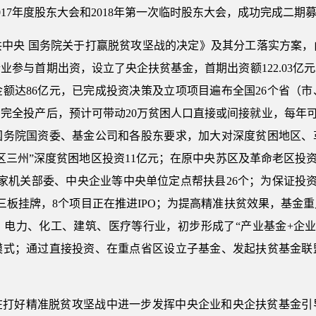
17年度股东大会和2018年第一次临时股东大会，成功完成二期
照《中共中央 国务院关于打赢脱贫攻坚战的决定》及其分工落实方
业参与首期出资，设立了央企扶贫基金，首期出资额122.03
金额达86亿元，已完成投资决策及立项项目遍布全国26个省（市
完全投产后，预计可带动20万贫困人口直接或间接就业，每年可为
照国务院国资委、基金公司和各股东要求，加大对深度贫困地区、
三区三州”深度贫困地区投资11亿元；在原中央苏区及革命老区投资
家机关部委、中央企业等中央单位定点帮扶县26个；为保证投资
三板挂牌，8个项目正在推进IPO；为提高精准扶贫效果，基金
电力、化工、建筑、医疗等行业，初步形成了“产业基金+企业
模式；通过直接投资、在重点省区设立子基金、发起扶贫基金联
在打好精准脱贫攻坚战中进一步发挥中央企业和央企扶贫基金引