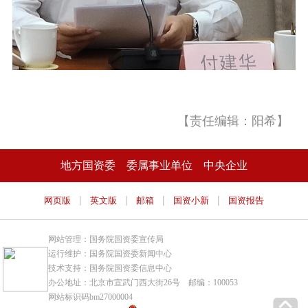
【责任编辑：阳希】
地方国资委
委属事业单位
中央企业
|
|
|
|
网页版
英文版
邮箱
国资小新
国资报告
网站管理：国务院国资委宣传局
运行维护：国务院国资委新闻中心
技术支持：国务院国资委信息中心
办公地址：北京市宣武门西大街26号 邮编：100053
网站标识码bm27000004