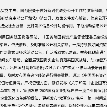
真落实党中央、国务院关于做好新时代政务公开工作的决策部署
抓好信息主动公开和依申请公开、政策文件发布解读、信息公开
动接受社会监督，更好发挥信息公开功能作用，不断推动信息公
利用国务院国资委网站、《国务院国有资产监督管理委员会公
等渠道，依法依规、及时准确公开相关信息。一是持续做好国资
工作网络意见征求活动公告，广泛听取意见建议。举办砥砺奋进“
新闻发布活动，全面展现国资央企认真落实国家战略、助力经济
通气会，出席国务院政策例行吹风会介绍中央企业推动场景培育
栏目，及时发布国资央企经济运行相关数据。通过《中国国有资
保值增值情况。产权管理方面，修订发布《关于印发〈企业国有
革重组方面，策划发布“2025国有企业对标世界一流企业价值创
企业深化改革经验做法，更新发布“双百企业”名单。第一时间
时更新“央企名录”。考核与薪酬方面，及时公开2024年度和202