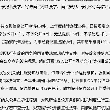
考录报名要求、寄送面试材料要求、面试安排、录用公示等信息
共收到信息公开申请414件，上年度结转办理16件，已按规定办
部分公开16件、不予公开70件、无法提供174件、不予处理6件
件。提起的行政诉讼，为未经复议直接起诉件，其中结果维持13件
梳理现行有效的国务院国资委规章规范性文件，对失效文件信息
社会公众查询关注问题。组织开展“政务公开”“互动交流”等栏目
好委机关便民服务热线电话、依申请公开平台运行维护，强化国
询”模块留言，全年处理网民问题3703条。持续优化OA平台信
开补正通知、信息处理费收费等程序，助力提升信息公开工作质
开纳入公务员初任培训，对政府信息公开条例和相关制度进行宣
公开保密审查责任，规范履行公开前置性法律、舆情风险审核程