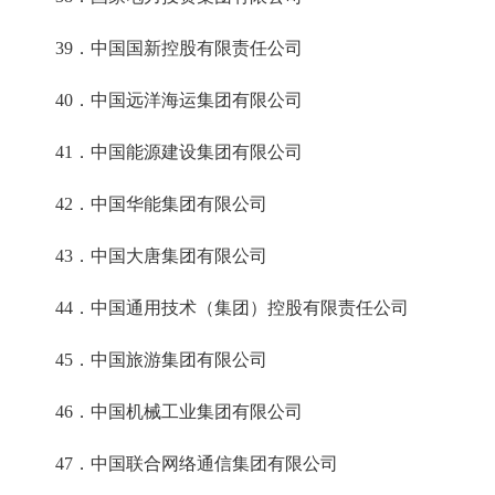
39．中国国新控股有限责任公司
40．中国远洋海运集团有限公司
41．中国能源建设集团有限公司
42．中国华能集团有限公司
43．中国大唐集团有限公司
44．中国通用技术（集团）控股有限责任公司
45．中国旅游集团有限公司
46．中国机械工业集团有限公司
47．中国联合网络通信集团有限公司