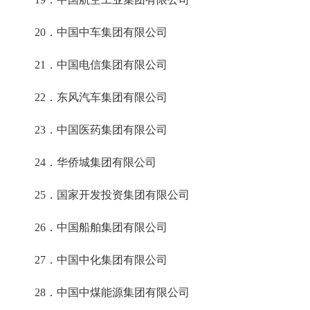
20．中国中车集团有限公司
21．中国电信集团有限公司
22．东风汽车集团有限公司
23．中国医药集团有限公司
24．华侨城集团有限公司
25．国家开发投资集团有限公司
26．中国船舶集团有限公司
27．中国中化集团有限公司
28．中国中煤能源集团有限公司