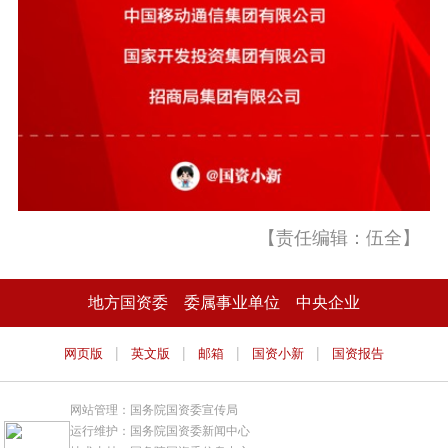
【责任编辑：伍全】
地方国资委
委属事业单位
中央企业
|
|
|
|
网页版
英文版
邮箱
国资小新
国资报告
网站管理：国务院国资委宣传局
运行维护：国务院国资委新闻中心