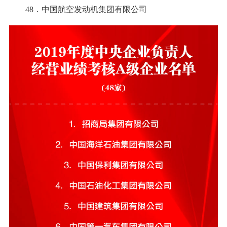
48．中国航空发动机集团有限公司