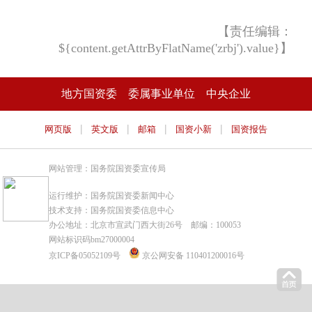
【责任编辑：
${content.getAttrByFlatName('zrbj').value}】
地方国资委
委属事业单位
中央企业
|
|
|
|
网页版
英文版
邮箱
国资小新
国资报告
网站管理：国务院国资委宣传局
运行维护：国务院国资委新闻中心
技术支持：国务院国资委信息中心
办公地址：北京市宣武门西大街26号 邮编：100053
网站标识码bm27000004
京ICP备05052109号
京公网安备 110401200016号