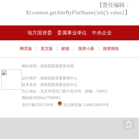
【责任编辑：
${content.getAttrByFlatName('zrbj').value}】
地方国资委
委属事业单位
中央企业
|
|
|
|
网页版
英文版
邮箱
国资小新
国资报告
网站管理：国务院国资委宣传局
运行维护：国务院国资委新闻中心
技术支持：国务院国资委信息中心
办公地址：北京市宣武门西大街26号 邮编：100053
网站标识码bm27000004
京ICP备05052109号
京公网安备 110401200016号