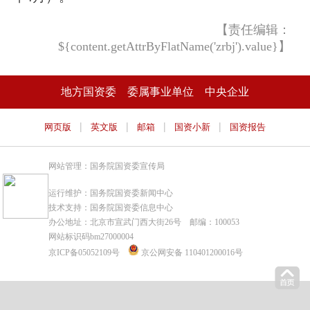
【责任编辑：
${content.getAttrByFlatName('zrbj').value}】
地方国资委
委属事业单位
中央企业
|
|
|
|
网页版
英文版
邮箱
国资小新
国资报告
网站管理：国务院国资委宣传局
运行维护：国务院国资委新闻中心
技术支持：国务院国资委信息中心
办公地址：北京市宣武门西大街26号 邮编：100053
网站标识码bm27000004
京ICP备05052109号
京公网安备 110401200016号