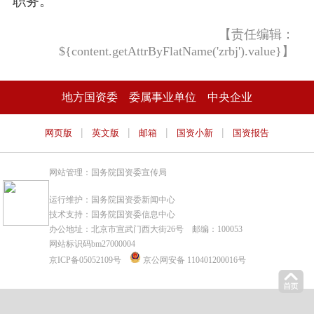
职务。
【责任编辑：
${content.getAttrByFlatName('zrbj').value}】
地方国资委
委属事业单位
中央企业
|
|
|
|
网页版
英文版
邮箱
国资小新
国资报告
网站管理：国务院国资委宣传局
运行维护：国务院国资委新闻中心
技术支持：国务院国资委信息中心
办公地址：北京市宣武门西大街26号 邮编：100053
网站标识码bm27000004
京ICP备05052109号
京公网安备 110401200016号