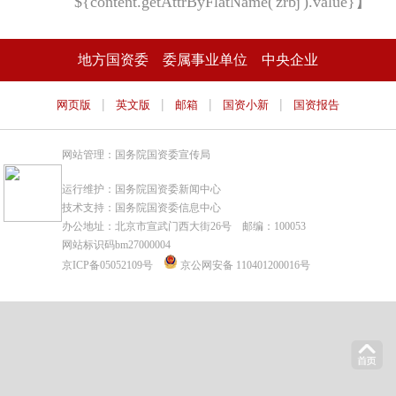
${content.getAttrByFlatName('zrbj').value}】
地方国资委
委属事业单位
中央企业
|
|
|
|
网页版
英文版
邮箱
国资小新
国资报告
网站管理：国务院国资委宣传局
运行维护：国务院国资委新闻中心
技术支持：国务院国资委信息中心
办公地址：北京市宣武门西大街26号 邮编：100053
网站标识码bm27000004
京ICP备05052109号
京公网安备 110401200016号