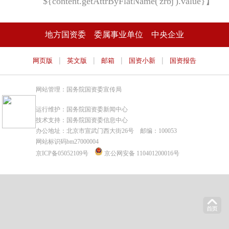
${content.getAttrByFlatName('zrbj').value}】
地方国资委
委属事业单位
中央企业
|
|
|
|
网页版
英文版
邮箱
国资小新
国资报告
网站管理：国务院国资委宣传局
运行维护：国务院国资委新闻中心
技术支持：国务院国资委信息中心
办公地址：北京市宣武门西大街26号 邮编：100053
网站标识码bm27000004
京ICP备05052109号
京公网安备 110401200016号