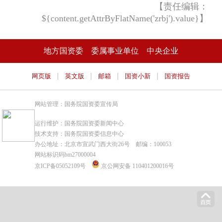
【责任编辑：
${content.getAttrByFlatName('zrbj').value}】
地方国资委
委属事业单位
中央企业
|
|
|
|
网页版
英文版
邮箱
国资小新
国资报告
网站管理：国务院国资委宣传局
运行维护：国务院国资委新闻中心
技术支持：国务院国资委信息中心
办公地址：北京市宣武门西大街26号 邮编：100053
网站标识码bm27000004
京ICP备05052109号
京公网安备 110401200016号