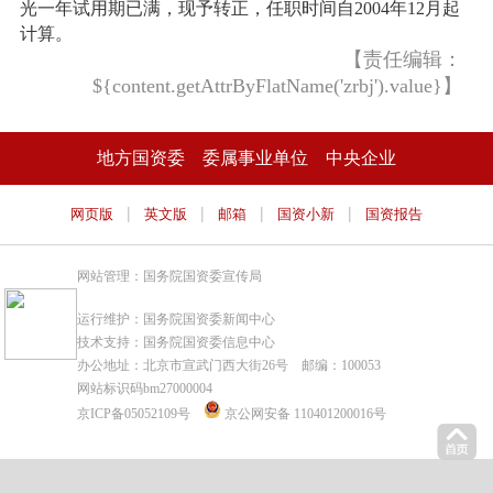
光一年试用期已满，现予转正，任职时间自2004年12月起
计算。
【责任编辑：
${content.getAttrByFlatName('zrbj').value}】
地方国资委
委属事业单位
中央企业
|
|
|
|
网页版
英文版
邮箱
国资小新
国资报告
网站管理：国务院国资委宣传局
运行维护：国务院国资委新闻中心
技术支持：国务院国资委信息中心
办公地址：北京市宣武门西大街26号 邮编：100053
网站标识码bm27000004
京ICP备05052109号
京公网安备 110401200016号