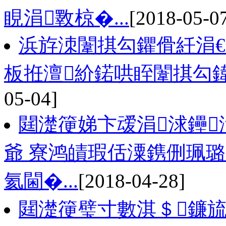
睍涓斁椋�...
[2018-05-0
浜斿洓闈掑勾鑺傦紝涓
板拰澶紒鍩哄眰闈掑勾
05-04]
閮濋箯娣卞叆涓浗鑸
爺 寮鸿皟瑕佸潥鎸侀珮
氦閫�...
[2018-04-28]
閮濋箯璧寸數淇＄鐮旈