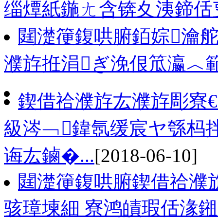
缁燂紙鍦ㄤ含锛夊洟鍗佸
閮濋箯鍑哄腑銆婃瀹
濮斿拰涓ぎ浼佷笟瀛︿
鍥借祫濮斿厷濮斿彫寮€
級涔﹁鍏氬缓宸ヤ綔杩拌
诲厷鏀�...
[2018-06-10]
閮濋箯鍑哄腑鍥借祫濮
骇璋堜細 寮鸿皟瑕佸湪