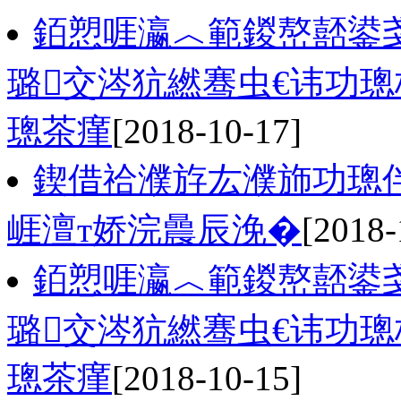
銆愬啀瀛︿範鍐嶅嚭鍙
璐交涔犺繎骞虫€讳功
璁茶瘽
[2018-10-17]
鍥借祫濮斿厷濮斾功璁
崕澶т娇浣曟辰浼�
[2018-
銆愬啀瀛︿範鍐嶅嚭鍙
璐交涔犺繎骞虫€讳功
璁茶瘽
[2018-10-15]