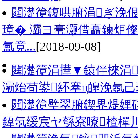
閮濋箯鍑哄腑涓ぎ浼
璋� 灞ヨ亴灏借矗鍊炬儏
氳竟...
[2018-09-08]
閮濋箯涓撶▼鎱伴棶涓
灞炲苟鍙紑搴ц皥浼氬己
閮濋箯璧翠腑鍥界煶娌
鍏氬缓宸ヤ綔寮曢楂樿