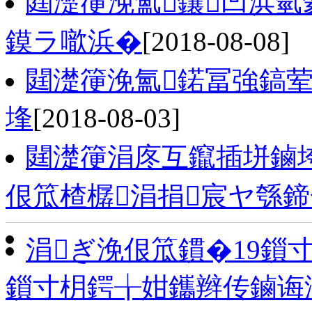
閮濋箯浼氳鑲凹浜氫
鏌ラ噷浜�
[2018-08-08]
閮濋箯浼氳鍩冨強鎬
埄
[2018-08-03]
閮濋箯涓庝互鑹插垪鏀
佷笟楂樼涓捐宸ヤ綔鍗
涓ぎ浼佷笟鏆�19鎻
鎻寸枂鍔╁姏鑴辫传鏀诲