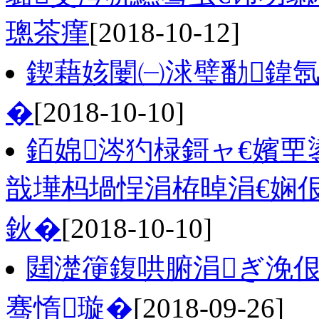
璁茶瘽
[2018-10-12]
鍥藉姟闄㈠浗璧勫鍏氬
�
[2018-10-10]
銆婂涔犳椂鎶ャ€嬪
戠墷杩堝悜涓栫晫涓€娴
鈥�
[2018-10-10]
閮濋箯鍑哄腑涓ぎ浼
骞惰璇�
[2018-09-26]