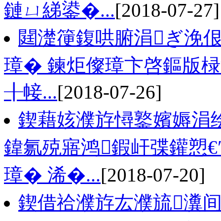
鏈ㄩ綈鍙�...
[2018-07-27]
閮濋箯鍑哄腑涓ぎ浼
璋� 鍊炬儏璋卞啓鏂版椂
╂帹...
[2018-07-26]
鍥藉姟濮斿憳鐜嬪媷涓
鍏氱殑寤鸿鍜屽弽鑵愬€
璋� 浠�...
[2018-07-20]
鍥借祫濮斿厷濮旈瀵