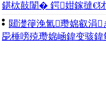
鍖栨敼闈� 鍔姏鎵撻€
閮濋箯浼氳瓒婂叡涓
巼棰嗙殑瓒婂崡鍏变骇鍏