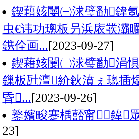
鍥藉姟闄㈠浗璧勫鍏氬
虫€讳功璁板叧浜庡彂灞
鎸佺画...
[2023-09-27]
鍥藉姟闄㈠浗璧勫涓惧
鏁板瓧澶紒鈥濆ぇ璁插爞
昏...
[2023-09-26]
鐜嬪畯蹇楀嚭甯鍏
23]