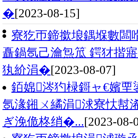
�
[2023-08-15]
寮犵帀鍗撳埌鍝堢數闆
矗鍋氬己瀹炰笟 鍔犲揩寤
犱紒涓�
[2023-08-07]
銆婂涔犳椂鎶ャ€嬪
氬湪鎺ㄨ繘涓浗寮忕幇
ぎ浼佹柊绡�...
[2023-08-