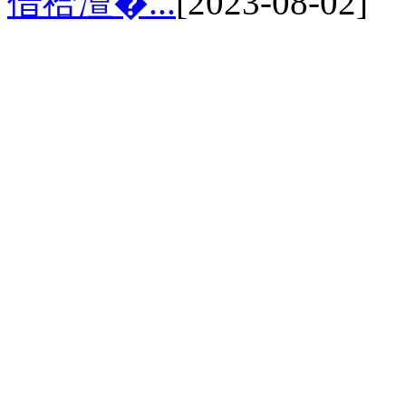
借祫澶�...
[2023-08-02]