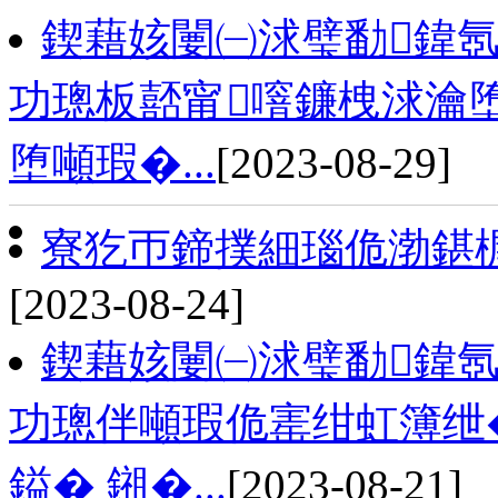
鍥藉姟闄㈠浗璧勫鍏氬
功璁板嚭甯噾鐮栧浗瀹堕
堕噸瑕�...
[2023-08-29]
寮犵帀鍗撲細瑙佹渤鍖
[2023-08-24]
鍥藉姟闄㈠浗璧勫鍏氬
功璁伴噸瑕佹寚绀虹簿绁
鎰� 鎺�...
[2023-08-21]