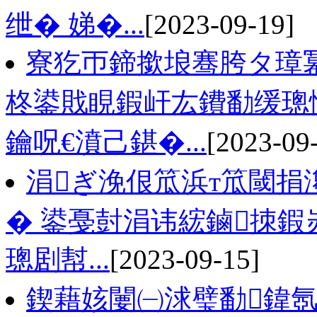
绁� 娣�...
[2023-09-19]
寮犵帀鍗撳埌骞胯タ璋
柊鍙戝睍鍜屽厷鐨勫缓璁
鑰呪€濆己鍖�...
[2023-09
涓ぎ浼佷笟浜т笟閾捐
� 鍙戞尌涓讳綋鏀拺鍜
璁剧幇...
[2023-09-15]
鍥藉姟闄㈠浗璧勫鍏氬