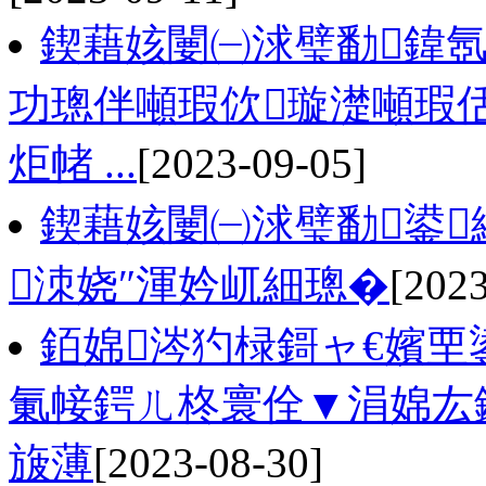
鍥藉姟闄㈠浗璧勫鍏氬
功璁伴噸瑕佽璇濋噸瑕佸
炬帾 ...
[2023-09-05]
鍥藉姟闄㈠浗璧勫鍙
洓娆″渾妗屼細璁�
[2023
銆婂涔犳椂鎶ャ€嬪
氭帹鍔ㄦ柊寰佺▼涓婂厷
旇薄
[2023-08-30]