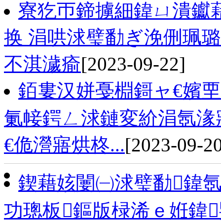
寮犵帀鍗擄細鍏ㄩ潰钀
换 涓哄浗璧勫ぎ浼侀珮
不淇濊瘉
[2023-09-22]
銆婁汉姘戞棩鎶ャ€嬪
氭帹鍔ㄥ浗鏈変紒涓氬湪
€佹瀯寤烘柊...
[2023-09-20
鍥藉姟闄㈠浗璧勫鍏氬
功璁板鏂版椂浠ｅ姙鍏