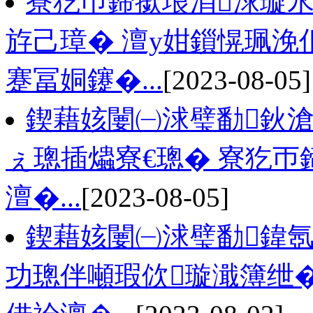
寮犵帀鍗撳埌涓浗璇
斿己璋� 澶у姏鎻愰珮浼
蹇冨姛鑳�...
[2023-08-05]
鍥藉姟闄㈠浗璧勫鈥滄
ぇ璁插爞寮€璁� 寮犵帀
澶�...
[2023-08-05]
鍥藉姟闄㈠浗璧勫鍏氬
功璁伴噸瑕佽璇濈簿绁�