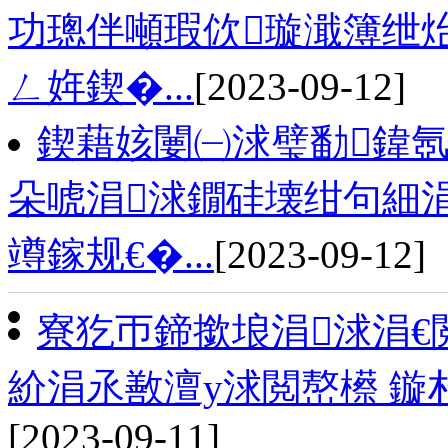
功璁伴噸瑕佽璇濈簿绁炲
ㄥ姩鍥�...
[2023-09-12]
鍥藉姟闄㈠浗璧勫鍏氬
朵唬涓浗鐗硅壊绀句細
竴鎵规€�...
[2023-09-12]
寮犵帀鍗撳埌涓浗涓€
紒涓氶敾澶у浗閲嶅櫒 鏇
[2023-09-11]