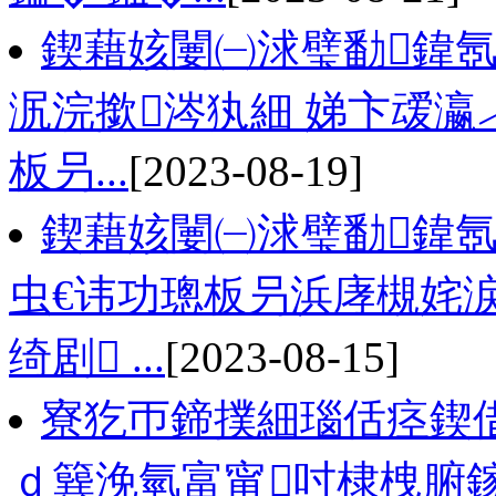
鍥藉姟闄㈠浗璧勫鍏氬
泦浣撳涔犱細 娣卞叆瀛
板叧...
[2023-08-19]
鍥藉姟闄㈠浗璧勫鍏氬
虫€讳功璁板叧浜庨槻姹
绮剧 ...
[2023-08-15]
寮犵帀鍗撲細瑙佸痉鍥借
ｄ簨浼氫富甯吋棣栧腑