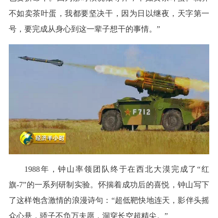
不如卖茶叶蛋，我都要坚决干，因为日以继夜，天字第一
号，要完成从身心到这一辈子想干的事情。”
1988年，钟山率领团队终于在西北大漠完成了“红
旗-7”的一系列研制实验。怀揣着成功后的喜悦，钟山写下
了这样饱含激情的浪漫诗句：“超低靶快地连天，影伴头摇
众心悬，骄子不负万夫愿，洞穿长空超精尖。”