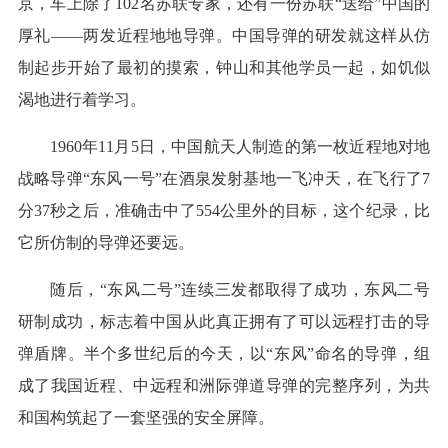
京，车上除了102名苏联专家，还有一份苏联“送给”中国的
厚礼——两发近程地地导弹。中国导弹的研发就这样从仿
制起步开始了最初的摸索，钟山和其他学员一起，如饥似
渴地进行着学习。
1960年11月5日，中国航天人制造的第一枚近程地对地
战略导弹“东风一号”在酒泉发射基地一飞冲天，在飞行了7
分37秒之后，准确击中了554公里外的目标，这个纪录，比
它所仿制的导弹还要远。
随后，“东风二号”连续三发都取得了成功，东风二号
研制成功，标志着中国从此真正拥有了可以远程打击的导
弹盾牌。半个多世纪后的今天，以“东风”命名的导弹，组
成了我国近程、中远程和洲际弹道导弹的完整序列，为共
和国构筑起了一套坚强的安全屏障。