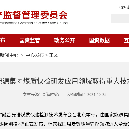
202
布
国资监管
政务公开
国资数据
互
新闻中心
>
中心发布
> 正文
能源集团煤质快检研发应用领域取得重大技
文章来源：新闻中心 发布时间：2024-10-25
炭索未来”融合光谱煤质快速检测技术发布会在北京举行，由国家能
快速检测技术”正式发布，标志我国煤炭数质量管控领域迈入全新