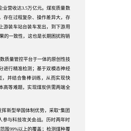
企业营收达3.5万亿元。煤炭质量数
，存在过程复杂、操作差异大，存
上游装车站台装车发出，到下游用
果的一致性，这也是长期困扰购销
与数质量管控平台于一体的原创性技
分进行精准检测；基于双模态神经
征，并结合鲁棒训练，从而实现快
本高等难题，实现煤炭供需两端全
挥新型举国体制优势，采取“集团
千人参与科技攻关会战。历时两年时
范围99%以上的覆盖；检测煤种覆