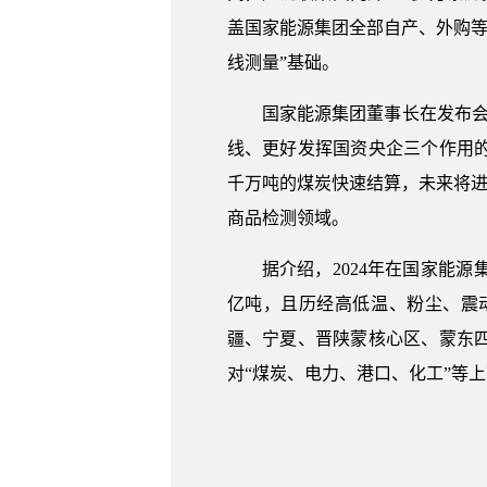
盖国家能源集团全部自产、外购等
线测量”基础。
国家能源集团董事长在发布会
线、更好发挥国资央企三个作用
千万吨的煤炭快速结算，未来将进
商品检测领域。
据介绍，2024年在国家能
亿吨，且历经高低温、粉尘、震
疆、宁夏、晋陕蒙核心区、蒙东
对“煤炭、电力、港口、化工”等