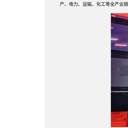
产、电力、运输、化工等全产业