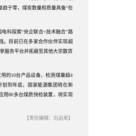
差趋于零，煤炭数量和质量具备“在
电科探索“央企联合+技术融合”路
践。目前已在多家合作伙伴实现超
共享服务平台并拓展至其他大宗散货
用的10台产品设备，检测煤量超4
计划到年底，国家能源集团将在新
用80多台煤质快检装置，将实现
【责任编辑：石运来】