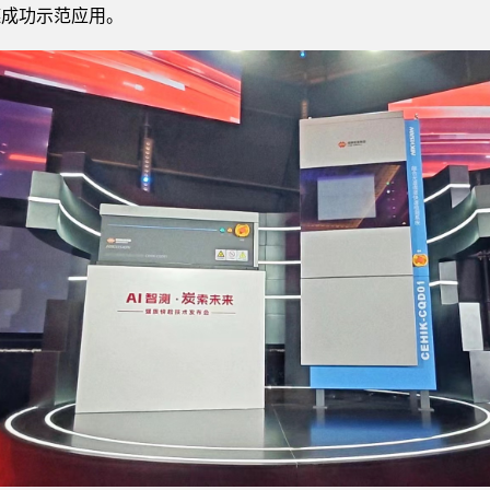
链成功示范应用。