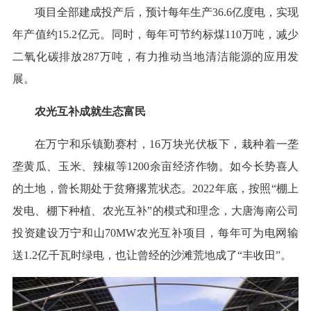
项目全部建成投产后，预计每年生产36.6亿度电，实现
年产值约15.2亿元。同时，每年可节约标煤110万吨，减少
二氧化碳排放287万吨，有力推动当地清洁能源的应用发
展。
农光互补成就生态富民
在万宁和乐镇勤赛村，16万块光伏板下，栽种着一垄
垄黄瓜、玉米、辣椒等1200余亩经济作物。如今长势喜人
的土地，曾长期处于贫瘠撂荒状态。2022年底，按照“棚上
发电、棚下种植、农光互补”的模式和理念，大唐海南公司
投资建设万宁和山70MW农光互补项目，每年可为电网输
送1.2亿千瓦时绿电，也让曾经的沙滩荒地成了“丰收田”。