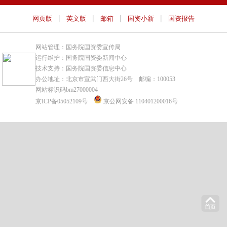
|
|
|
|
网页版
英文版
邮箱
国资小新
国资报告
网站管理：国务院国资委宣传局
运行维护：国务院国资委新闻中心
技术支持：国务院国资委信息中心
办公地址：北京市宣武门西大街26号 邮编：100053
网站标识码bm27000004
京ICP备05052109号
京公网安备 110401200016号