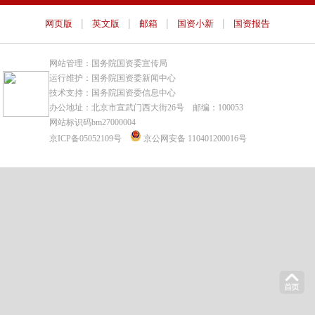
|
|
|
|
网页版
英文版
邮箱
国资小新
国资报告
网站管理：国务院国资委宣传局
运行维护：国务院国资委新闻中心
技术支持：国务院国资委信息中心
办公地址：北京市宣武门西大街26号 邮编：100053
网站标识码bm27000004
京ICP备05052109号
京公网安备 110401200016号