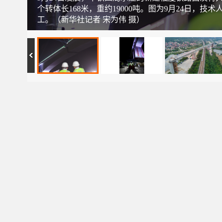
个转体长168米，重约19000吨。图为9月24日
工。（新华社记者 宋为伟 摄）