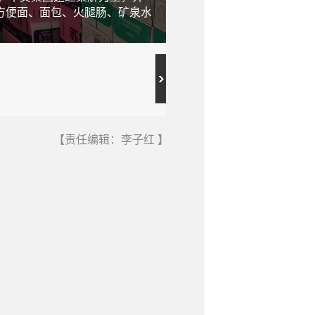
方便面、面包、火腿肠、矿泉水
筹备50箱矿泉水、20箱泡
喀则市聂拉木县待命。
【责任编辑：李子红 】