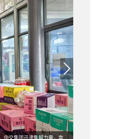
中交集团所属一公局集团二
塌。中交集团迅速集解力量，奔
台、吊装设备2台、车辆2