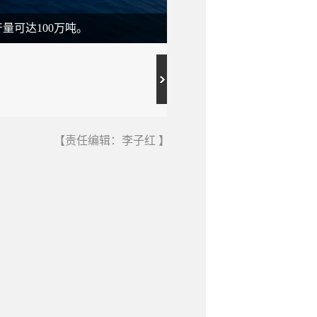
自投产以来，西江30-2
产量可达100万吨。
态监控、动态分析调整，保
【责任编辑：李子红 】