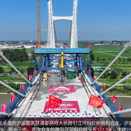
桥局承建的沪渝蓉高铁通泰扬特大桥跨引江河斜拉桥顺利合龙。沪
泰州、扬州三市。此次合龙的跨引江河斜拉桥全长522.3米，主跨