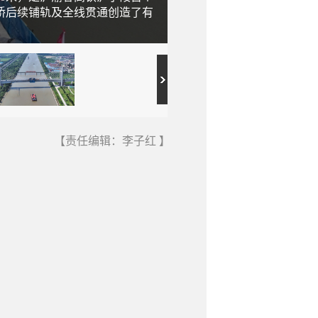
桥后续铺轨及全线贯通创造了有
沪渝蓉高铁是国家“八纵八横
通泰扬特大桥跨引江河斜拉
【责任编辑：李子红 】