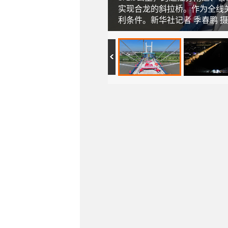
实现合龙的斜拉桥。作为全线
利条件。新华社记者 季春鹏 摄