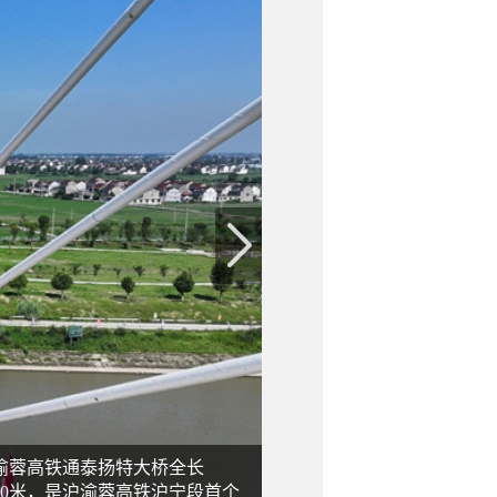
渝蓉高铁通泰扬特大桥全长
220米，是沪渝蓉高铁沪宁段首个